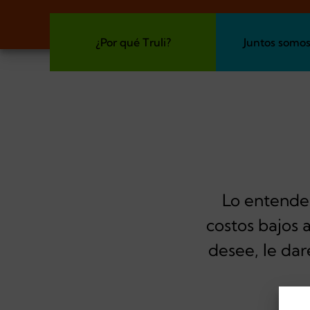
¿Por qué Truli?
Juntos somos
Lo entende
costos bajos 
desee, le dar