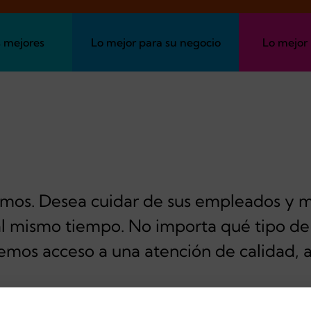
 mejores
Lo mejor para su negocio
Lo mejor
mos. Desea cuidar de sus empleados y m
al mismo tiempo. No importa qué tipo de
emos acceso a una atención de calidad, a 