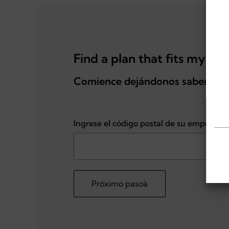
Find a plan that fits my bus
Comience dejándonos saber dónd
Ingrese el código postal de su empresa
Próximo pasoà