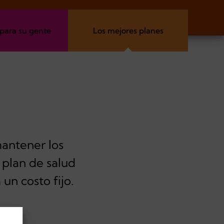
 para su gente
Los mejores planes
antener los
 plan de salud
un costo fijo.