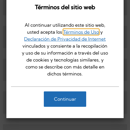
Registros de Información de Salud
Salud Protegida en Consultas de Servicio al
Términos del sitio web
Protegida
Cliente
Al continuar utilizando este sitio web,
usted acepta los
Términos de Uso
y
Autorización para Divulgación de Registros de
Solicitud de Acceso a Regustros de
Información de Salud Protegida
Declaración de Privacidad de Internet
Información de Salud Protegida
vinculados y consiente a la recopilación
y uso de su información a través del uso
de cookies y tecnologías similares, y
Solicitud de Acceso a Regustros de
como se describe con más detalle en
Claim Form - Pharmacy
Información de Salud Protegida
dichos términos.
Claim Form - Pharmacy
Continuar
Claim Form - Medical