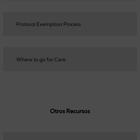
meQuilibrium Program
Protocol Exemption Process
Protocol Exemption Process
Where to go for Care
Where to go for Care
Otros Recursos