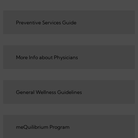
Truli for Health | Your Member Rights and
More
Preventive Services Guide
Preventive Services Guide
More Info about Physicians
More Info about Physicians
General Wellness Guidelines
General Wellness Guidelines
meQuilibrium Program